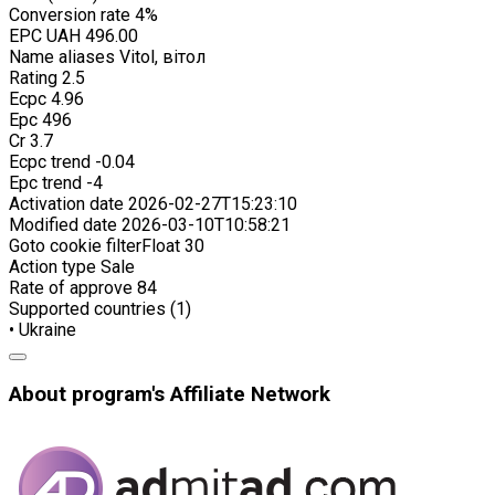
Conversion rate
4%
EPC
UAH 496.00
Name aliases
Vitol, вітол
Rating
2.5
Ecpc
4.96
Epc
496
Cr
3.7
Ecpc trend
-0.04
Epc trend
-4
Activation date
2026-02-27T15:23:10
Modified date
2026-03-10T10:58:21
Goto cookie filterFloat
30
Action type
Sale
Rate of approve
84
Supported countries (1)
• Ukraine
About program's Affiliate Network