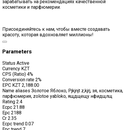
зарабатывать на рекомендациях качественной
косметики и парфюмерии.
Присоединяйтесь к нам, чтобы вместе создавать
красоту, которая вдохновляет миллионы!
Parameters
Status
Active
Currency
KZT
CPS (Ratio)
4%
Conversion rate
2%
EPC
KZT 2,188.00
Name aliases
Золотое Яблоко, Pjkjnjt z,kjrj, зя, косметика,
парфюмерия, zolotoe yabloko, ящдщещу нфидщлщ
Rating
2.4
Ecpc
21.88
Epc
2188
Cr
2.35
Ecpc trend
0.07
Epc trend
7