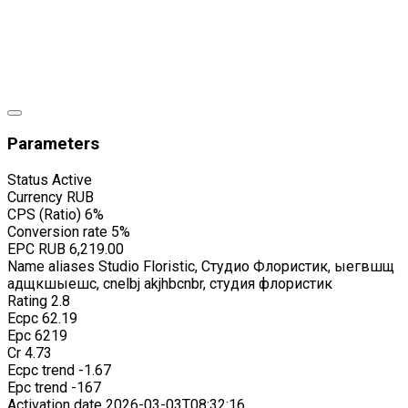
Parameters
Status
Active
Currency
RUB
CPS (Ratio)
6%
Conversion rate
5%
EPC
RUB 6,219.00
Name aliases
Studio Floristic, Студио Флористик, ыегвшщ
адщкшыешс, cnelbj akjhbcnbr, студия флористик
Rating
2.8
Ecpc
62.19
Epc
6219
Cr
4.73
Ecpc trend
-1.67
Epc trend
-167
Activation date
2026-03-03T08:32:16