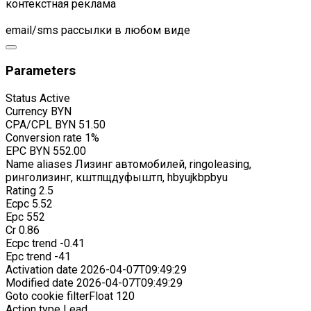
контекстная реклама
email/sms рассылки в любом виде
Parameters
Status
Active
Currency
BYN
CPA/CPL
BYN 51.50
Conversion rate
1%
EPC
BYN 552.00
Name aliases
Лизинг автомобилей, ringoleasing,
ринголизинг, кштпщдуфыштп, hbyujkbpbyu
Rating
2.5
Ecpc
5.52
Epc
552
Cr
0.86
Ecpc trend
-0.41
Epc trend
-41
Activation date
2026-04-07T09:49:29
Modified date
2026-04-07T09:49:29
Goto cookie filterFloat
120
Action type
Lead