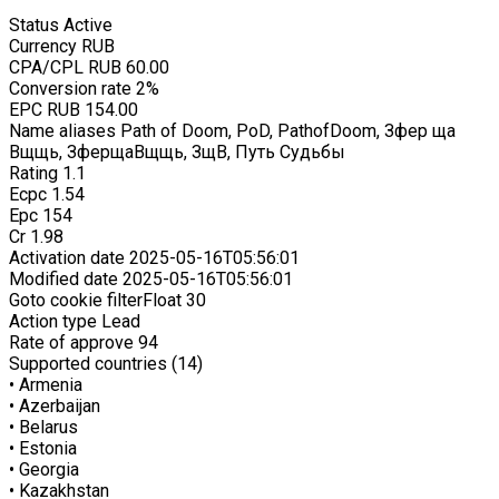
Status
Active
Currency
RUB
CPA/CPL
RUB 60.00
Conversion rate
2%
EPC
RUB 154.00
Name aliases
Path of Doom, PoD, PathofDoom, Зфер ща
Вщщь, ЗферщаВщщь, ЗщВ, Путь Судьбы
Rating
1.1
Ecpc
1.54
Epc
154
Cr
1.98
Activation date
2025-05-16T05:56:01
Modified date
2025-05-16T05:56:01
Goto cookie filterFloat
30
Action type
Lead
Rate of approve
94
Supported countries (14)
• Armenia
• Azerbaijan
• Belarus
• Estonia
• Georgia
• Kazakhstan