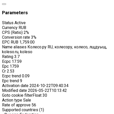
Parameters
Status
Active
Currency
RUB
CPS (Ratio)
2%
Conversion rate
3%
EPC
RUB 1,759.00
Name aliases
Колесо.ру RU, колесору, колесо, лщдуыщ,
koleso.ru, koleso
Rating
3.7
Ecpc
17.59
Epc
1759
Cr
2.53
Ecpc trend
0.09
Epc trend
9
Activation date
2024-10-22T09:40:34
Modified date
2026-05-22T10:13:42
Goto cookie filterFloat
30
Action type
Sale
Rate of approve
56
Supported countries (1)