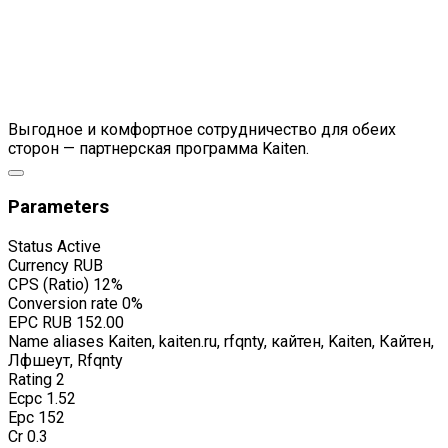
Выгодное и комфортное сотрудничество для обеих
сторон — партнерская программа Kaiten.
Parameters
Status
Active
Currency
RUB
CPS (Ratio)
12%
Conversion rate
0%
EPC
RUB 152.00
Name aliases
Kaiten, kaiten.ru, rfqnty, кайтен, Kaiten, Кайтен,
Лфшеут, Rfqnty
Rating
2
Ecpc
1.52
Epc
152
Cr
0.3