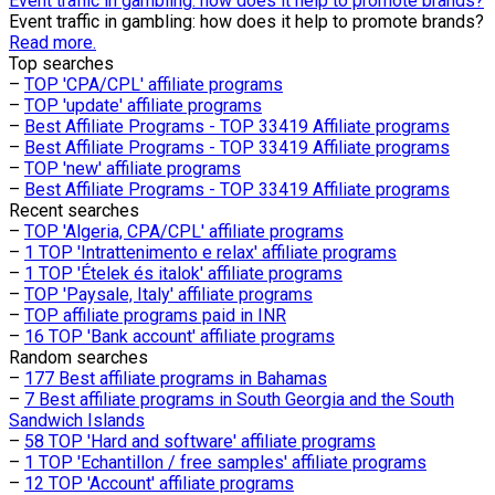
Event traffic in gambling: how does it help to promote brands?
Event traffic in gambling: how does it help to promote brands?
Read more.
Top searches
–
TOP 'CPA/CPL' affiliate programs
–
TOP 'update' affiliate programs
–
Best Affiliate Programs - TOP 33419 Affiliate programs
–
Best Affiliate Programs - TOP 33419 Affiliate programs
–
TOP 'new' affiliate programs
–
Best Affiliate Programs - TOP 33419 Affiliate programs
Recent searches
–
TOP 'Algeria, CPA/CPL' affiliate programs
–
1 TOP 'Intrattenimento e relax' affiliate programs
–
1 TOP 'Ételek és italok' affiliate programs
–
TOP 'Paysale, Italy' affiliate programs
–
TOP affiliate programs paid in INR
–
16 TOP 'Bank account' affiliate programs
Random searches
–
177 Best affiliate programs in Bahamas
–
7 Best affiliate programs in South Georgia and the South
Sandwich Islands
–
58 TOP 'Hard and software' affiliate programs
–
1 TOP 'Echantillon / free samples' affiliate programs
–
12 TOP 'Account' affiliate programs